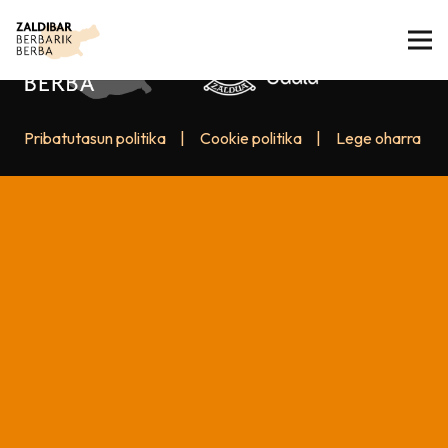
Pribatutasun politika
|
Cookie politika
|
Lege oharra