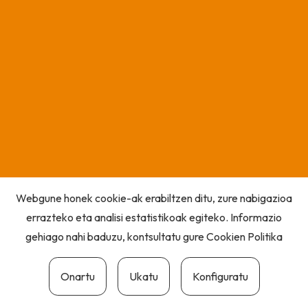
Webgune honek cookie-ak erabiltzen ditu, zure nabigazioa
errazteko eta analisi estatistikoak egiteko. Informazio
gehiago nahi baduzu, kontsultatu gure
Cookien Politika
Onartu
Ukatu
Konfiguratu