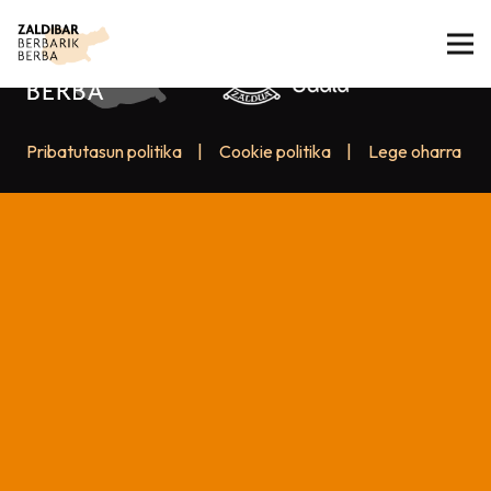
Pribatutasun politika
|
Cookie politika
|
Lege oharra