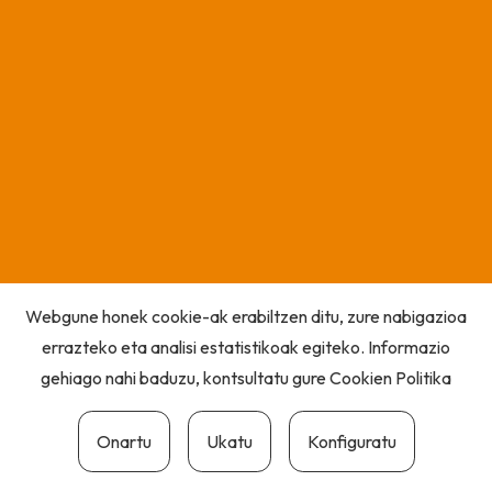
Webgune honek cookie-ak erabiltzen ditu, zure nabigazioa
errazteko eta analisi estatistikoak egiteko. Informazio
gehiago nahi baduzu, kontsultatu gure
Cookien Politika
Onartu
Ukatu
Konfiguratu