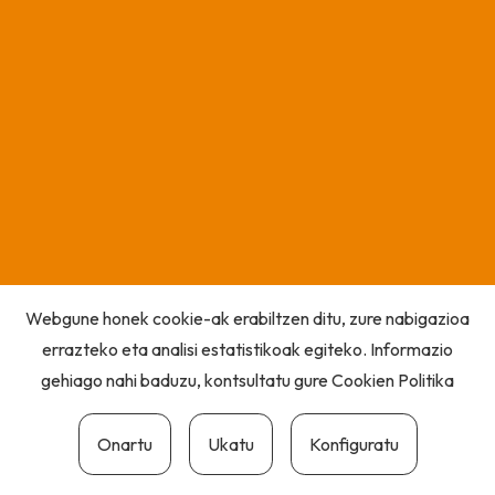
Webgune honek cookie-ak erabiltzen ditu, zure nabigazioa
errazteko eta analisi estatistikoak egiteko. Informazio
gehiago nahi baduzu, kontsultatu gure
Cookien Politika
Onartu
Ukatu
Konfiguratu