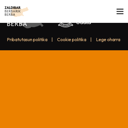
Pribatutasun politika
|
Cookie politika
|
Lege oharra