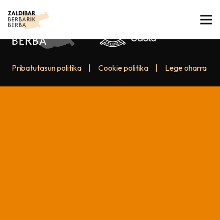
Pribatutasun politika
|
Cookie politika
|
Lege oharra