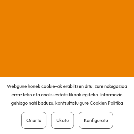
Webgune honek cookie-ak erabiltzen ditu, zure nabigazioa
errazteko eta analisi estatistikoak egiteko. Informazio
gehiago nahi baduzu, kontsultatu gure
Cookien Politika
Onartu
Ukatu
Konfiguratu