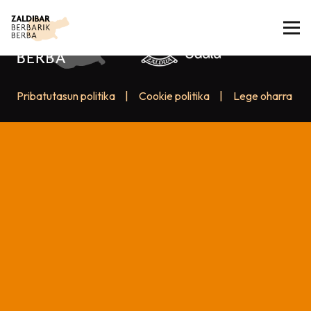
Pribatutasun politika
|
Cookie politika
|
Lege oharra