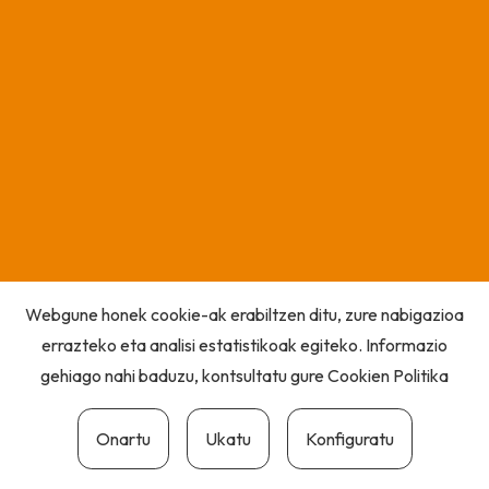
Webgune honek cookie-ak erabiltzen ditu, zure nabigazioa
errazteko eta analisi estatistikoak egiteko. Informazio
gehiago nahi baduzu, kontsultatu gure
Cookien Politika
Onartu
Ukatu
Konfiguratu