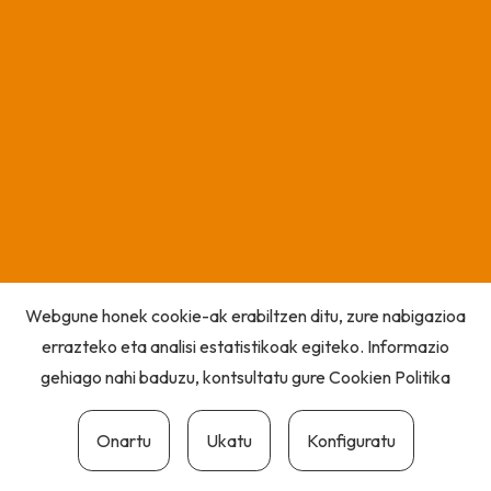
Webgune honek cookie-ak erabiltzen ditu, zure nabigazioa
errazteko eta analisi estatistikoak egiteko. Informazio
gehiago nahi baduzu, kontsultatu gure
Cookien Politika
Onartu
Ukatu
Konfiguratu