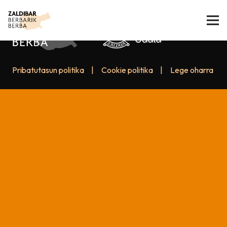
Pribatutasun politika
|
Cookie politika
|
Lege oharra