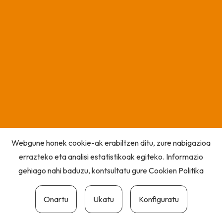
Webgune honek cookie-ak erabiltzen ditu, zure nabigazioa
errazteko eta analisi estatistikoak egiteko. Informazio
gehiago nahi baduzu, kontsultatu gure
Cookien Politika
Onartu
Ukatu
Konfiguratu