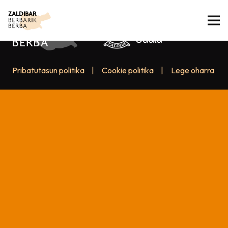
Pribatutasun politika
|
Cookie politika
|
Lege oharra