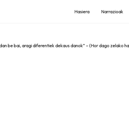
Hasiera
Narrazioak
dan be bai, aragi diferentiek dekaus danok” – (Hor dago zelako ha