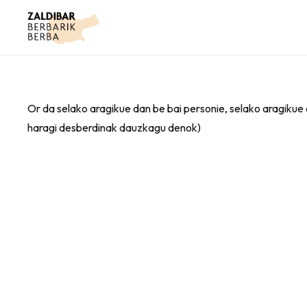
Or da selako aragikue dan be bai personie, selako aragikue 
haragi desberdinak dauzkagu denok)