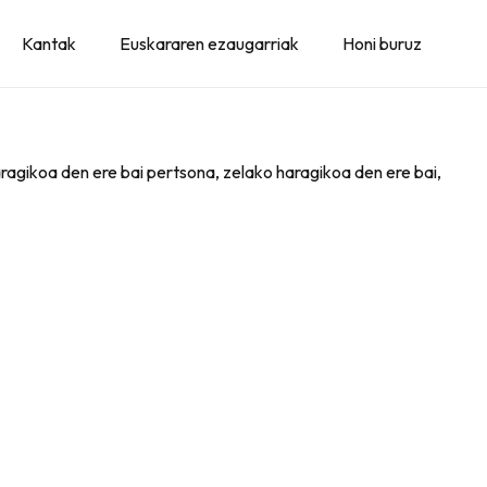
Kantak
Euskararen ezaugarriak
Honi buruz
ragikoa den ere bai pertsona, zelako haragikoa den ere bai,