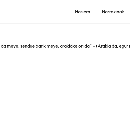
Hasiera
Narrazioak
 da meye, sendue barik meye, arakidxe ori da” – (Arakia da, egur