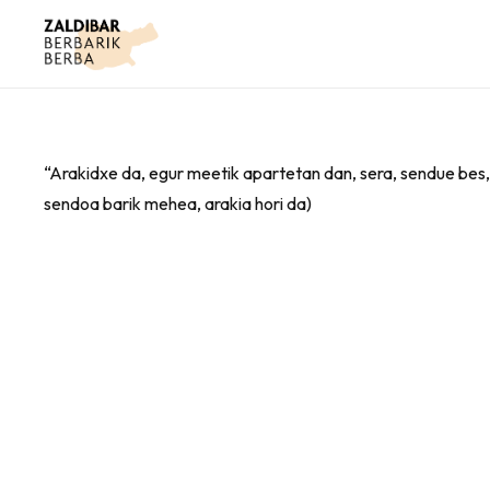
“Arakidxe da, egur meetik apartetan dan, sera, sendue bes,
sendoa barik mehea, arakia hori da)