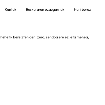
Kantak
Euskararen ezaugarriak
Honi buruz
 mehetik bereizten den, zera, sendoa ere ez, eta mehea,