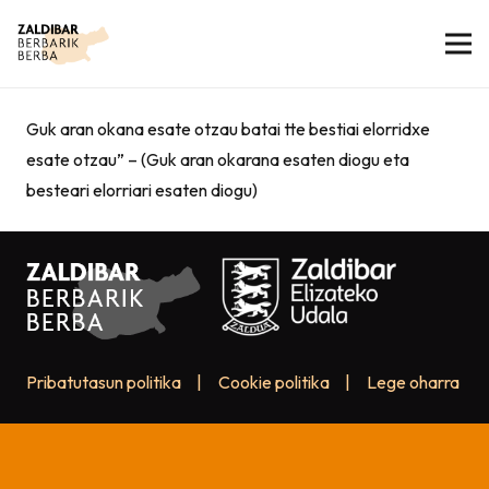
Guk aran okana esate otzau batai tte bestiai elorridxe
esate otzau” – (Guk aran okarana esaten diogu eta
besteari elorriari esaten diogu)
Pribatutasun politika
|
Cookie politika
|
Lege oharra