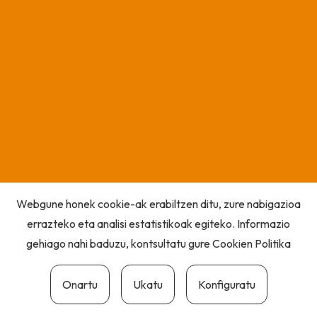
Webgune honek cookie-ak erabiltzen ditu, zure nabigazioa
errazteko eta analisi estatistikoak egiteko. Informazio
gehiago nahi baduzu, kontsultatu gure
Cookien Politika
Onartu
Ukatu
Konfiguratu