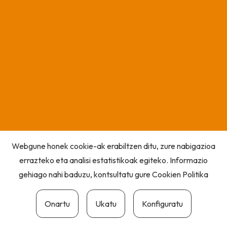
Webgune honek cookie-ak erabiltzen ditu, zure nabigazioa
errazteko eta analisi estatistikoak egiteko. Informazio
gehiago nahi baduzu, kontsultatu gure
Cookien Politika
Onartu
Ukatu
Konfiguratu