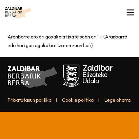
Aranbarre ero ori goxako at ixate soan ori” – (Aranbarre
edo hori goizagoko bat izaten zuan hori)
Pribatutasun politika
|
Cookie politika
|
Lege oharra