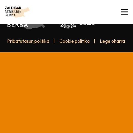
Pribatutasun politika
|
Cookie politika
|
Lege oharra