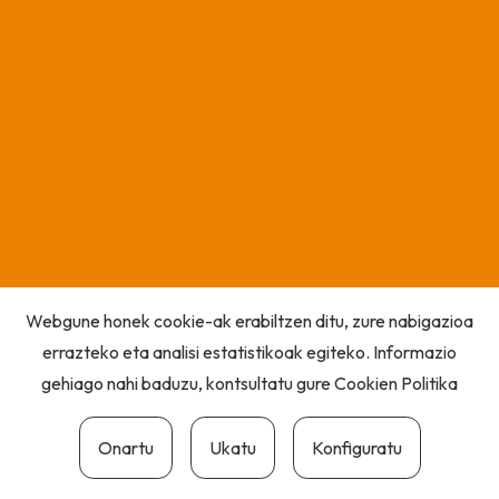
Webgune honek cookie-ak erabiltzen ditu, zure nabigazioa
errazteko eta analisi estatistikoak egiteko. Informazio
gehiago nahi baduzu, kontsultatu gure
Cookien Politika
Onartu
Ukatu
Konfiguratu