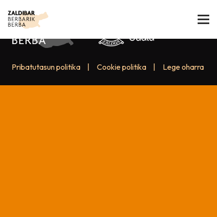
Pribatutasun politika
|
Cookie politika
|
Lege oharra