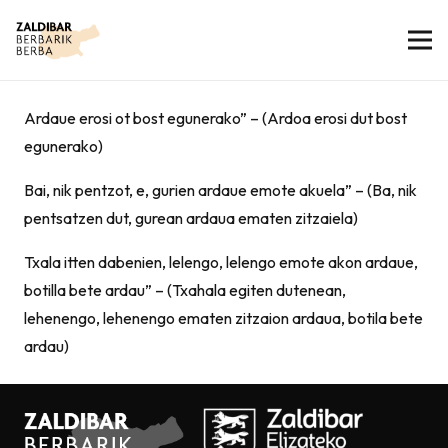
Ardaue erosi ot bost egunerako” – (Ardoa erosi dut bost
egunerako)
Bai, nik pentzot, e, gurien ardaue emote akuela” – (Ba, nik
pentsatzen dut, gurean ardaua ematen zitzaiela)
Txala itten dabenien, lelengo, lelengo emote akon ardaue,
botilla bete ardau” – (Txahala egiten dutenean,
lehenengo, lehenengo ematen zitzaion ardaua, botila bete
ardau)