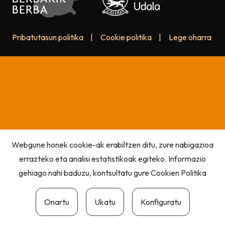
Pribatutasun politika
|
Cookie politika
|
Lege oharra
Webgune honek cookie-ak erabiltzen ditu, zure nabigazioa
errazteko eta analisi estatistikoak egiteko. Informazio
gehiago nahi baduzu, kontsultatu gure
Cookien Politika
Onartu
Ukatu
Konfiguratu