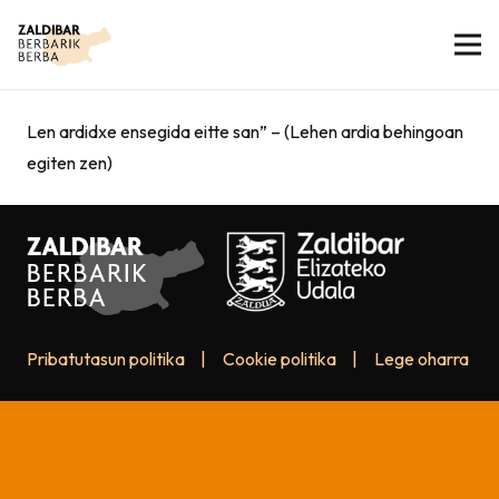
Len ardidxe ensegida eitte san” – (Lehen ardia behingoan
egiten zen)
Pribatutasun politika
|
Cookie politika
|
Lege oharra