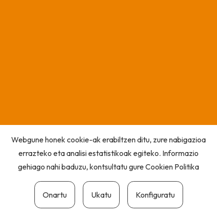
Webgune honek cookie-ak erabiltzen ditu, zure nabigazioa
errazteko eta analisi estatistikoak egiteko. Informazio
gehiago nahi baduzu, kontsultatu gure
Cookien Politika
Onartu
Ukatu
Konfiguratu