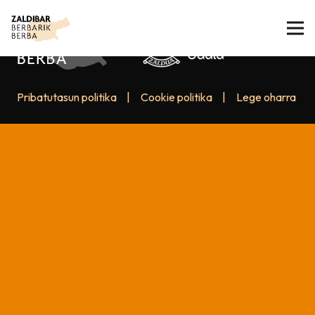
Pribatutasun politika
|
Cookie politika
|
Lege oharra