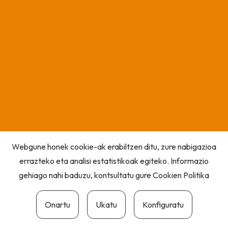
Webgune honek cookie-ak erabiltzen ditu, zure nabigazioa
errazteko eta analisi estatistikoak egiteko. Informazio
gehiago nahi baduzu, kontsultatu gure
Cookien Politika
Onartu
Ukatu
Konfiguratu