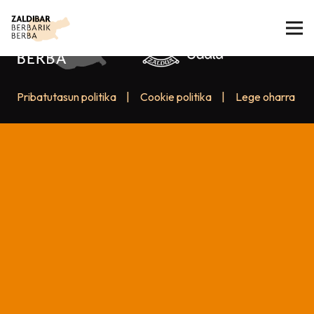
Pribatutasun politika
|
Cookie politika
|
Lege oharra