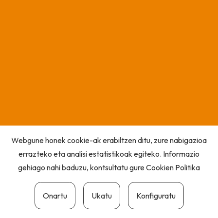
Webgune honek cookie-ak erabiltzen ditu, zure nabigazioa
errazteko eta analisi estatistikoak egiteko. Informazio
gehiago nahi baduzu, kontsultatu gure
Cookien Politika
Onartu
Ukatu
Konfiguratu