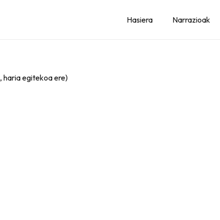
Hasiera
Narrazioak
 haria egitekoa ere)