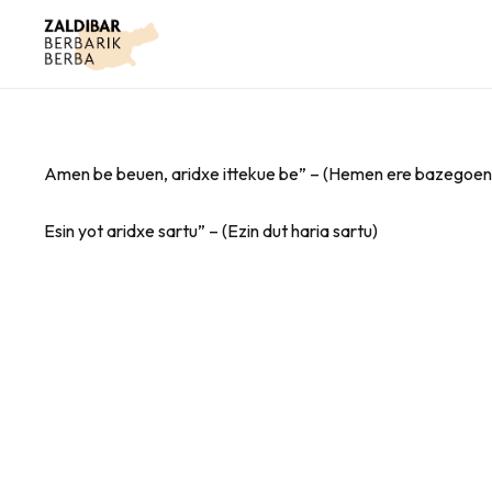
Amen be beuen, aridxe ittekue be” – (Hemen ere bazegoen,
Esin yot aridxe sartu” – (Ezin dut haria sartu)