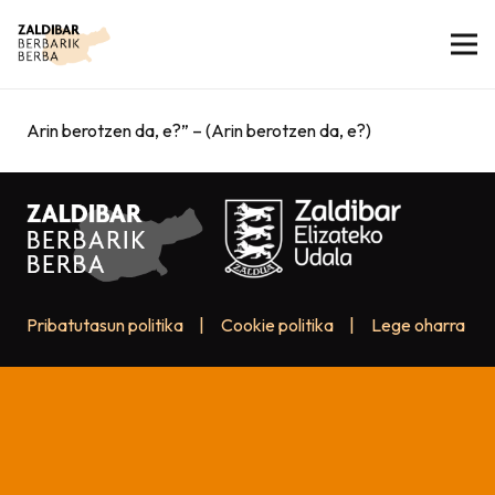
Arin berotzen da, e?” – (Arin berotzen da, e?)
Pribatutasun politika
|
Cookie politika
|
Lege oharra