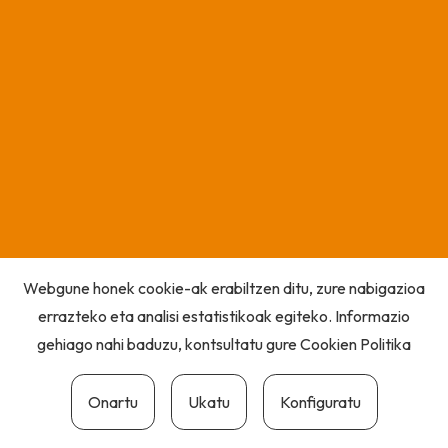
Webgune honek cookie-ak erabiltzen ditu, zure nabigazioa
errazteko eta analisi estatistikoak egiteko. Informazio
gehiago nahi baduzu, kontsultatu gure
Cookien Politika
Onartu
Ukatu
Konfiguratu