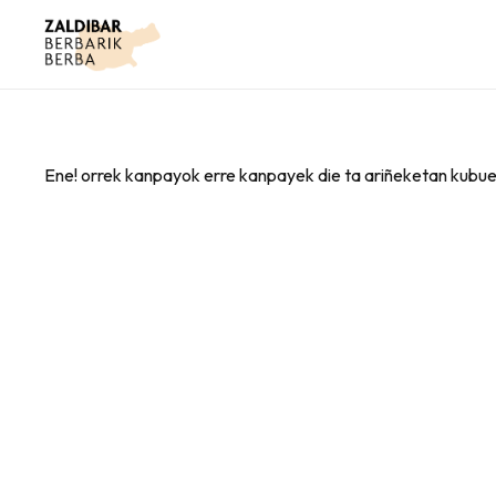
Ene! orrek kanpayok erre kanpayek die ta ariñeketan kubuek