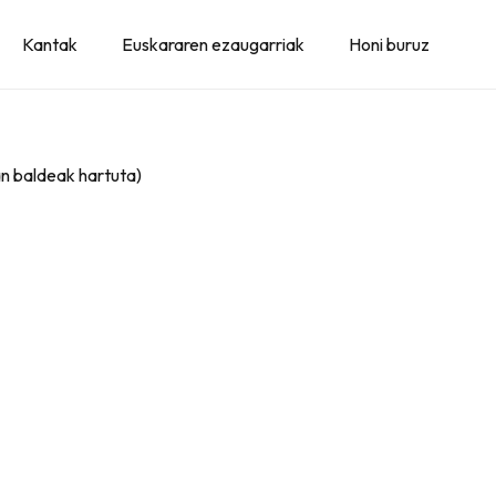
Kantak
Euskararen ezaugarriak
Honi buruz
an baldeak hartuta)