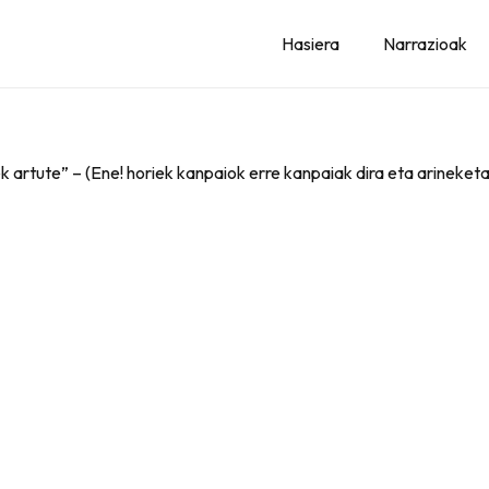
Hasiera
Narrazioak
 artute” – (Ene! horiek kanpaiok erre kanpaiak dira eta arineket