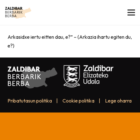
Arkasidxe iertu eitten dau, e?” – (Arkazia ihartu egiten du,
e?)
Pribatutasun politika
|
Cookie politika
|
Lege oharra