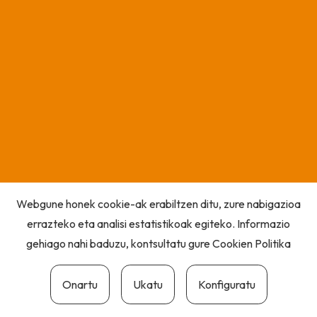
Webgune honek cookie-ak erabiltzen ditu, zure nabigazioa
errazteko eta analisi estatistikoak egiteko. Informazio
gehiago nahi baduzu, kontsultatu gure
Cookien Politika
Onartu
Ukatu
Konfiguratu