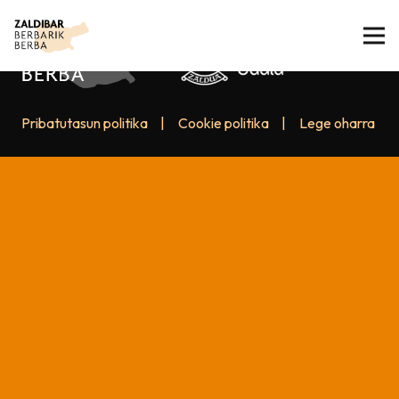
Pribatutasun politika
|
Cookie politika
|
Lege oharra