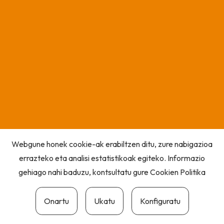
Webgune honek cookie-ak erabiltzen ditu, zure nabigazioa
errazteko eta analisi estatistikoak egiteko. Informazio
gehiago nahi baduzu, kontsultatu gure
Cookien Politika
Onartu
Ukatu
Konfiguratu