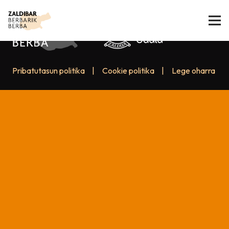
Pribatutasun politika
|
Cookie politika
|
Lege oharra