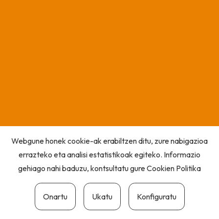
Webgune honek cookie-ak erabiltzen ditu, zure nabigazioa
errazteko eta analisi estatistikoak egiteko. Informazio
gehiago nahi baduzu, kontsultatu gure
Cookien Politika
Onartu
Ukatu
Konfiguratu