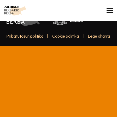
Pribatutasun politika
|
Cookie politika
|
Lege oharra