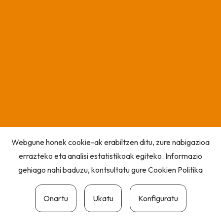
Webgune honek cookie-ak erabiltzen ditu, zure nabigazioa
errazteko eta analisi estatistikoak egiteko. Informazio
gehiago nahi baduzu, kontsultatu gure
Cookien Politika
Onartu
Ukatu
Konfiguratu