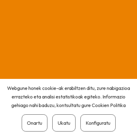
Webgune honek cookie-ak erabiltzen ditu, zure nabigazioa
errazteko eta analisi estatistikoak egiteko. Informazio
gehiago nahi baduzu, kontsultatu gure
Cookien Politika
Onartu
Ukatu
Konfiguratu