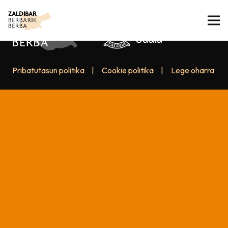
Pribatutasun politika
|
Cookie politika
|
Lege oharra