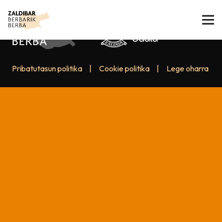
Pribatutasun politika
|
Cookie politika
|
Lege oharra