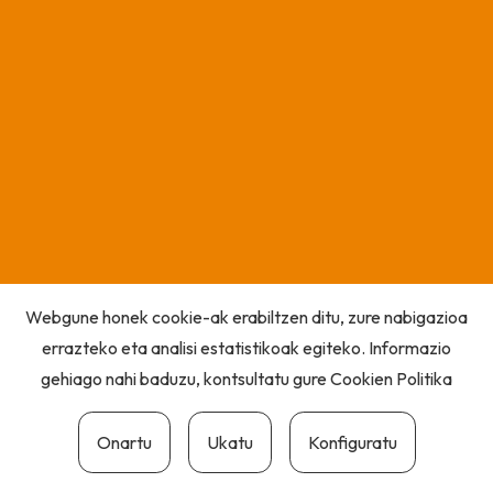
Webgune honek cookie-ak erabiltzen ditu, zure nabigazioa
errazteko eta analisi estatistikoak egiteko. Informazio
gehiago nahi baduzu, kontsultatu gure
Cookien Politika
Onartu
Ukatu
Konfiguratu