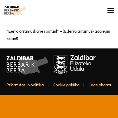
“Eerra arramuskarie i ostan!” – (Ederra arramuskada egin
zidan!)
Pribatutasun politika
|
Cookie politika
|
Lege oharra