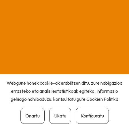
Webgune honek cookie-ak erabiltzen ditu, zure nabigazioa
errazteko eta analisi estatistikoak egiteko. Informazio
gehiago nahi baduzu, kontsultatu gure
Cookien Politika
Onartu
Ukatu
Konfiguratu