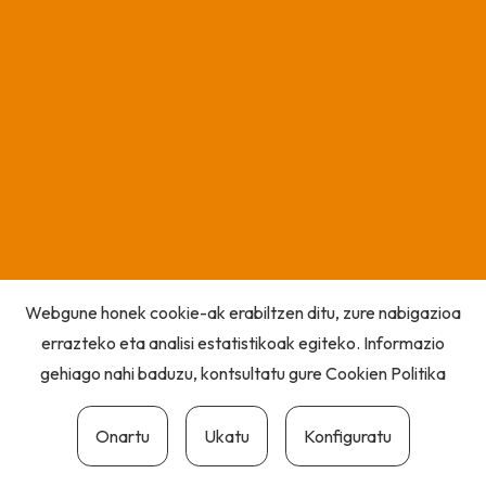
Webgune honek cookie-ak erabiltzen ditu, zure nabigazioa
errazteko eta analisi estatistikoak egiteko. Informazio
gehiago nahi baduzu, kontsultatu gure
Cookien Politika
Onartu
Ukatu
Konfiguratu