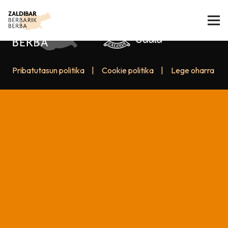
Pribatutasun politika
|
Cookie politika
|
Lege oharra