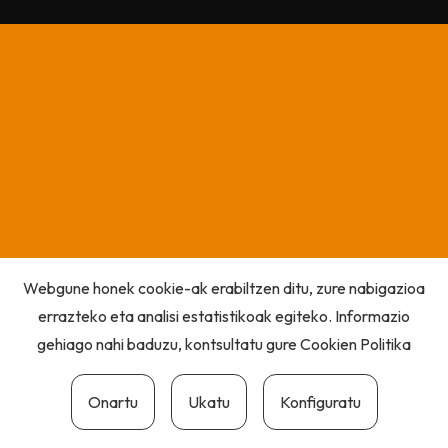
Webgune honek cookie-ak erabiltzen ditu, zure nabigazioa
errazteko eta analisi estatistikoak egiteko. Informazio
gehiago nahi baduzu, kontsultatu gure
Cookien Politika
Onartu
Ukatu
Konfiguratu