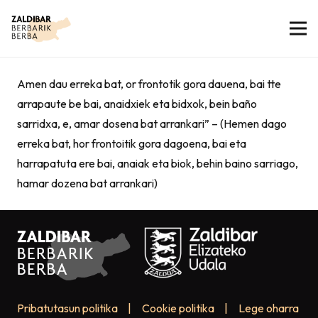
Amen dau erreka bat, or frontotik gora dauena, bai tte
arrapaute be bai, anaidxiek eta bidxok, bein baño
sarridxa, e, amar dosena bat arrankari” – (Hemen dago
erreka bat, hor frontoitik gora dagoena, bai eta
harrapatuta ere bai, anaiak eta biok, behin baino sarriago,
hamar dozena bat arrankari)
Pribatutasun politika
|
Cookie politika
|
Lege oharra