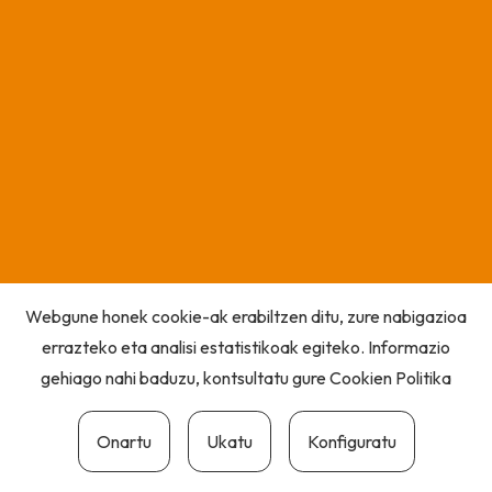
Webgune honek cookie-ak erabiltzen ditu, zure nabigazioa
errazteko eta analisi estatistikoak egiteko. Informazio
gehiago nahi baduzu, kontsultatu gure
Cookien Politika
Onartu
Ukatu
Konfiguratu