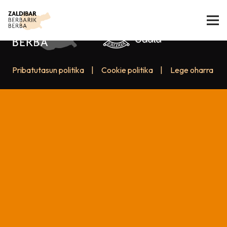
Pribatutasun politika
|
Cookie politika
|
Lege oharra