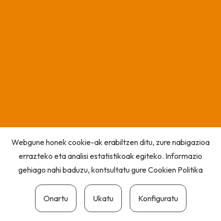
Webgune honek cookie-ak erabiltzen ditu, zure nabigazioa
errazteko eta analisi estatistikoak egiteko. Informazio
gehiago nahi baduzu, kontsultatu gure
Cookien Politika
Onartu
Ukatu
Konfiguratu