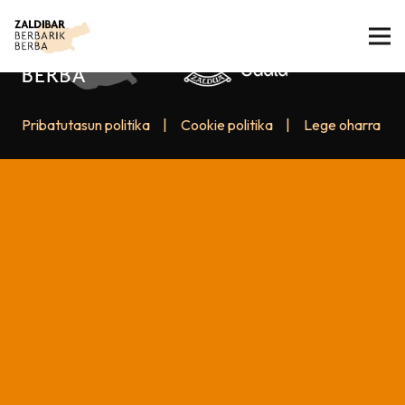
Pribatutasun politika
|
Cookie politika
|
Lege oharra