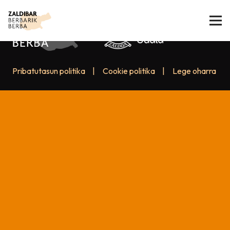
Pribatutasun politika
|
Cookie politika
|
Lege oharra