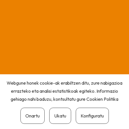
Webgune honek cookie-ak erabiltzen ditu, zure nabigazioa
errazteko eta analisi estatistikoak egiteko. Informazio
gehiago nahi baduzu, kontsultatu gure
Cookien Politika
Onartu
Ukatu
Konfiguratu