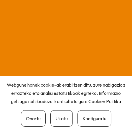
Webgune honek cookie-ak erabiltzen ditu, zure nabigazioa
errazteko eta analisi estatistikoak egiteko. Informazio
gehiago nahi baduzu, kontsultatu gure
Cookien Politika
Onartu
Ukatu
Konfiguratu