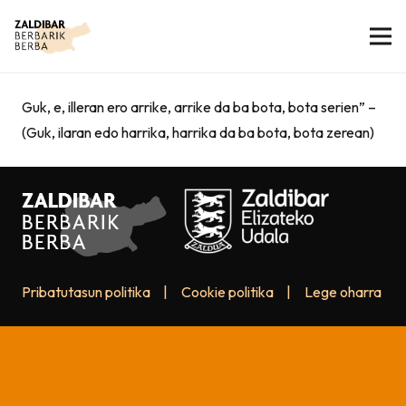
Guk, e, illeran ero arrike, arrike da ba bota, bota serien” –
(Guk, ilaran edo harrika, harrika da ba bota, bota zerean)
Pribatutasun politika
|
Cookie politika
|
Lege oharra