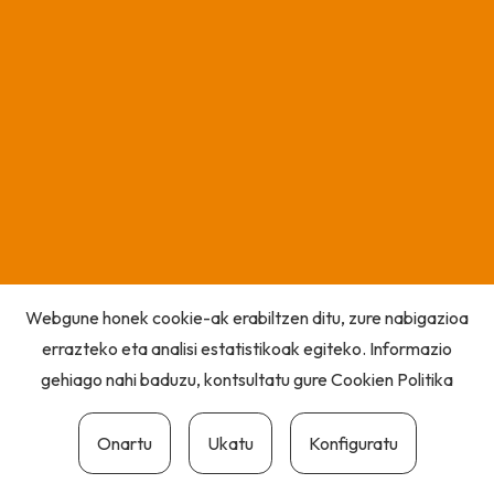
Webgune honek cookie-ak erabiltzen ditu, zure nabigazioa
errazteko eta analisi estatistikoak egiteko. Informazio
gehiago nahi baduzu, kontsultatu gure
Cookien Politika
Onartu
Ukatu
Konfiguratu