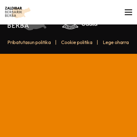
Pribatutasun politika
|
Cookie politika
|
Lege oharra