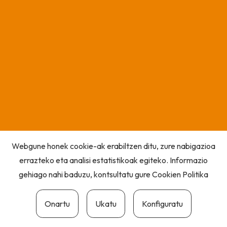
Webgune honek cookie-ak erabiltzen ditu, zure nabigazioa
errazteko eta analisi estatistikoak egiteko. Informazio
gehiago nahi baduzu, kontsultatu gure
Cookien Politika
Onartu
Ukatu
Konfiguratu