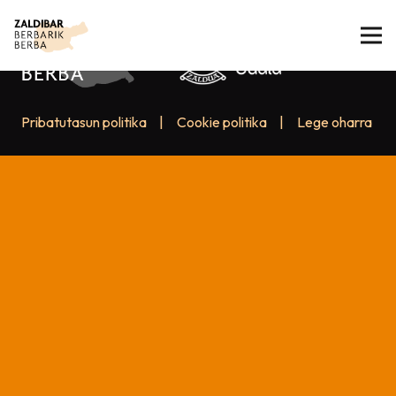
Pribatutasun politika
|
Cookie politika
|
Lege oharra