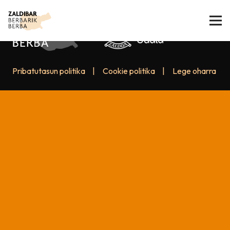
Pribatutasun politika
|
Cookie politika
|
Lege oharra