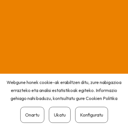
Webgune honek cookie-ak erabiltzen ditu, zure nabigazioa
errazteko eta analisi estatistikoak egiteko. Informazio
gehiago nahi baduzu, kontsultatu gure
Cookien Politika
Onartu
Ukatu
Konfiguratu