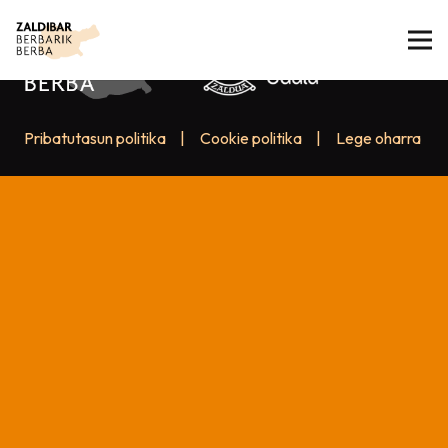
Pribatutasun politika
|
Cookie politika
|
Lege oharra