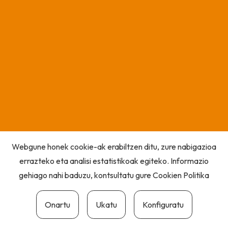
Webgune honek cookie-ak erabiltzen ditu, zure nabigazioa
errazteko eta analisi estatistikoak egiteko. Informazio
gehiago nahi baduzu, kontsultatu gure
Cookien Politika
Onartu
Ukatu
Konfiguratu