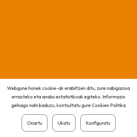
Webgune honek cookie-ak erabiltzen ditu, zure nabigazioa
errazteko eta analisi estatistikoak egiteko. Informazio
gehiago nahi baduzu, kontsultatu gure
Cookien Politika
Onartu
Ukatu
Konfiguratu