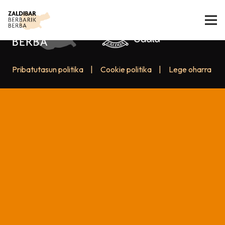
Pribatutasun politika
|
Cookie politika
|
Lege oharra