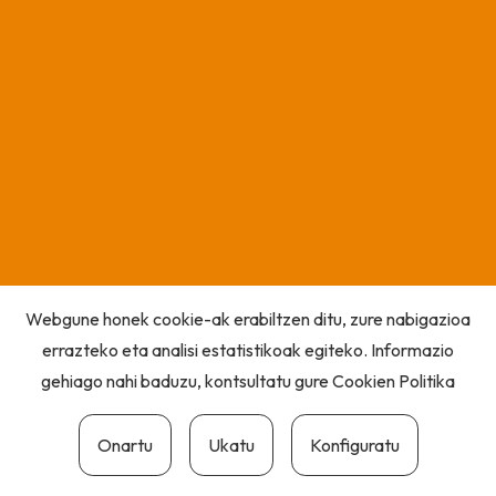
Webgune honek cookie-ak erabiltzen ditu, zure nabigazioa
errazteko eta analisi estatistikoak egiteko. Informazio
gehiago nahi baduzu, kontsultatu gure
Cookien Politika
Onartu
Ukatu
Konfiguratu