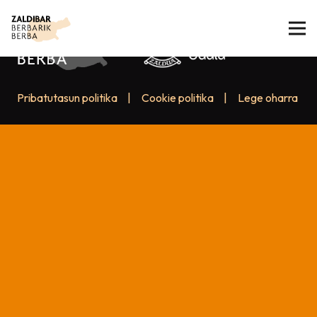
Pribatutasun politika
|
Cookie politika
|
Lege oharra