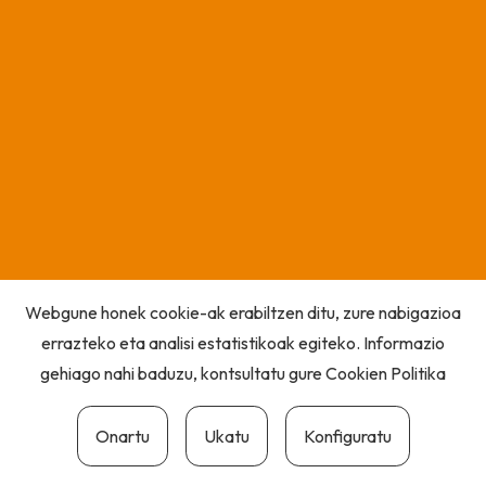
Webgune honek cookie-ak erabiltzen ditu, zure nabigazioa
errazteko eta analisi estatistikoak egiteko. Informazio
gehiago nahi baduzu, kontsultatu gure
Cookien Politika
Onartu
Ukatu
Konfiguratu