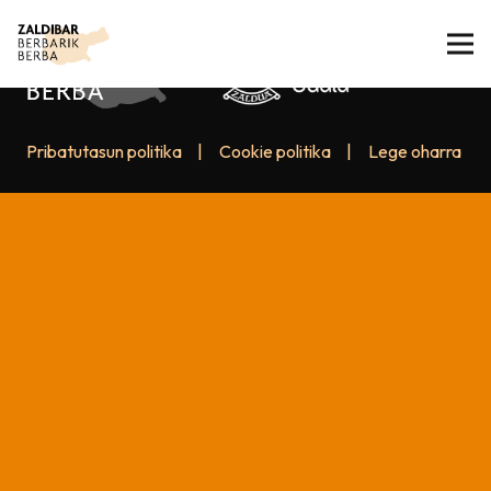
Pribatutasun politika
|
Cookie politika
|
Lege oharra