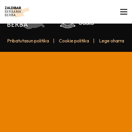
Pribatutasun politika
|
Cookie politika
|
Lege oharra