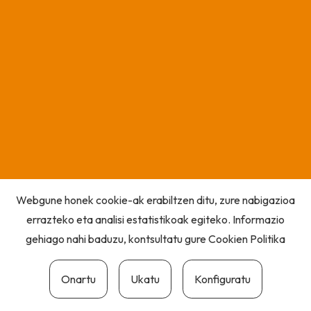
Webgune honek cookie-ak erabiltzen ditu, zure nabigazioa
errazteko eta analisi estatistikoak egiteko. Informazio
gehiago nahi baduzu, kontsultatu gure
Cookien Politika
Onartu
Ukatu
Konfiguratu