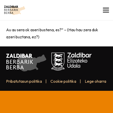
Au au sera ok aseri bustena, es?” – (Hau hau zera duk
azeri buztana, ez?)
Pribatutasun politika
|
Cookie politika
|
Lege oharra