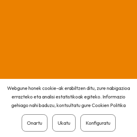
Webgune honek cookie-ak erabiltzen ditu, zure nabigazioa
errazteko eta analisi estatistikoak egiteko. Informazio
gehiago nahi baduzu, kontsultatu gure
Cookien Politika
Onartu
Ukatu
Konfiguratu