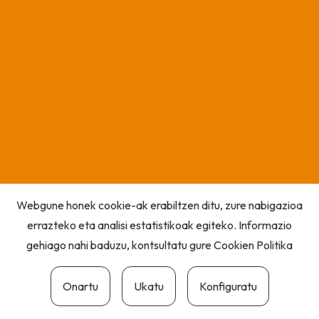
Webgune honek cookie-ak erabiltzen ditu, zure nabigazioa
errazteko eta analisi estatistikoak egiteko. Informazio
gehiago nahi baduzu, kontsultatu gure
Cookien Politika
Onartu
Ukatu
Konfiguratu