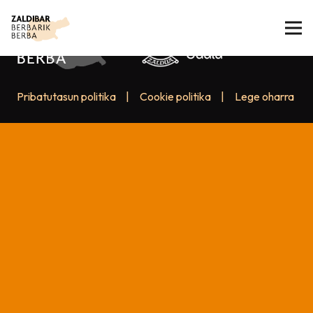
Pribatutasun politika
|
Cookie politika
|
Lege oharra