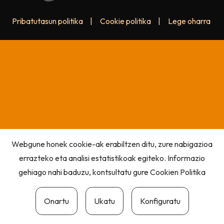
Pribatutasun politika
|
Cookie politika
|
Lege oharra
Webgune honek cookie-ak erabiltzen ditu, zure nabigazioa
errazteko eta analisi estatistikoak egiteko. Informazio
gehiago nahi baduzu, kontsultatu gure
Cookien Politika
Onartu
Ukatu
Konfiguratu