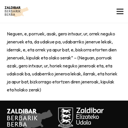
Neguen, e, porruek, asak, gero intxaur, ur, orrek neguko
jeneruek eta, da udakue pa, udabarriko jenerue lekak,
iderrak, e, eta orrek ya apur bat, e, biskorra etorten dien
jeneruek, kipulak eta olako serak” – (Neguan, porruak
azak, gero intxaur, ur, horiek neguko jeneroak eta, eta
udakoak ba, udaberriko jeneroa lekak, ilarrak, eta horiek
ja apur bat, bizkorrago etortzen diren jeneroak, kipulak
eta holako zerak)