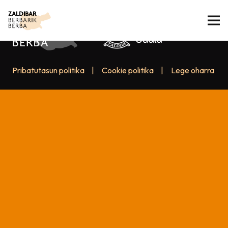
Pribatutasun politika
|
Cookie politika
|
Lege oharra