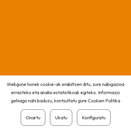
Webgune honek cookie-ak erabiltzen ditu, zure nabigazioa
errazteko eta analisi estatistikoak egiteko. Informazio
gehiago nahi baduzu, kontsultatu gure
Cookien Politika
Onartu
Ukatu
Konfiguratu