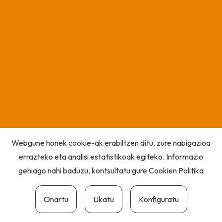
Webgune honek cookie-ak erabiltzen ditu, zure nabigazioa
errazteko eta analisi estatistikoak egiteko. Informazio
gehiago nahi baduzu, kontsultatu gure
Cookien Politika
Onartu
Ukatu
Konfiguratu