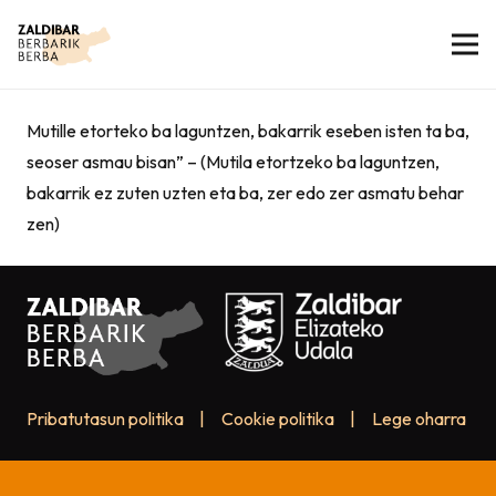
Mutille etorteko ba laguntzen, bakarrik eseben isten ta ba,
seoser asmau bisan” – (Mutila etortzeko ba laguntzen,
bakarrik ez zuten uzten eta ba, zer edo zer asmatu behar
zen)
Pribatutasun politika
|
Cookie politika
|
Lege oharra