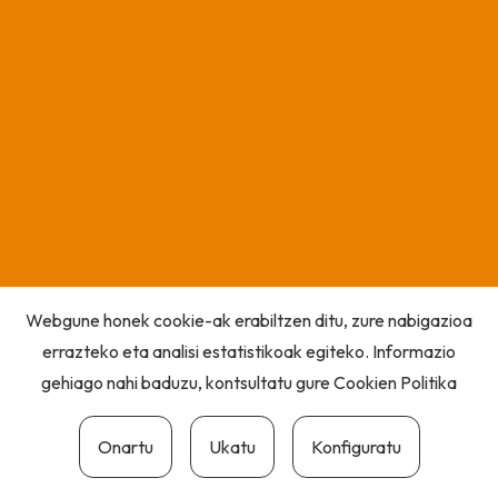
Webgune honek cookie-ak erabiltzen ditu, zure nabigazioa
errazteko eta analisi estatistikoak egiteko. Informazio
gehiago nahi baduzu, kontsultatu gure
Cookien Politika
Onartu
Ukatu
Konfiguratu