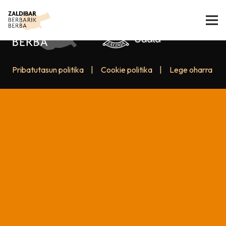
Pribatutasun politika
|
Cookie politika
|
Lege oharra