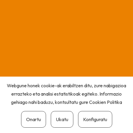
Webgune honek cookie-ak erabiltzen ditu, zure nabigazioa
errazteko eta analisi estatistikoak egiteko. Informazio
gehiago nahi baduzu, kontsultatu gure
Cookien Politika
Onartu
Ukatu
Konfiguratu