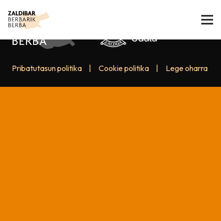
Pribatutasun politika
|
Cookie politika
|
Lege oharra