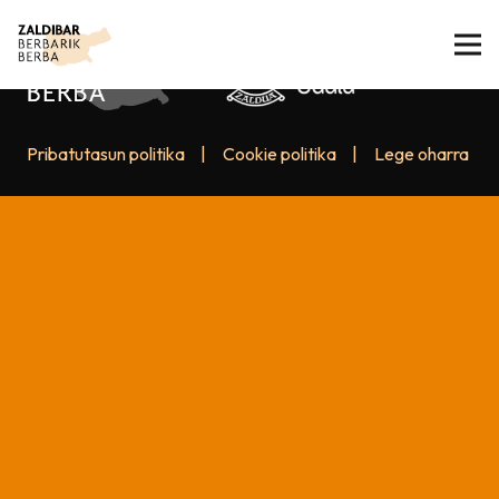
Pribatutasun politika
|
Cookie politika
|
Lege oharra