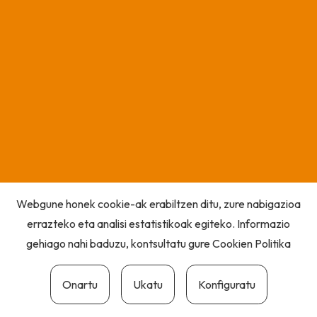
Webgune honek cookie-ak erabiltzen ditu, zure nabigazioa
errazteko eta analisi estatistikoak egiteko. Informazio
gehiago nahi baduzu, kontsultatu gure
Cookien Politika
Onartu
Ukatu
Konfiguratu