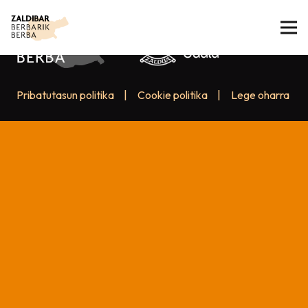
Pribatutasun politika
|
Cookie politika
|
Lege oharra