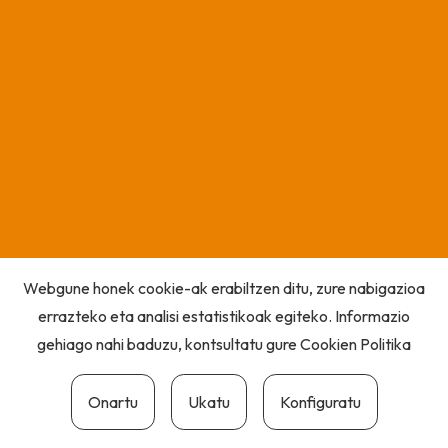
Webgune honek cookie-ak erabiltzen ditu, zure nabigazioa
errazteko eta analisi estatistikoak egiteko. Informazio
gehiago nahi baduzu, kontsultatu gure
Cookien Politika
Onartu
Ukatu
Konfiguratu